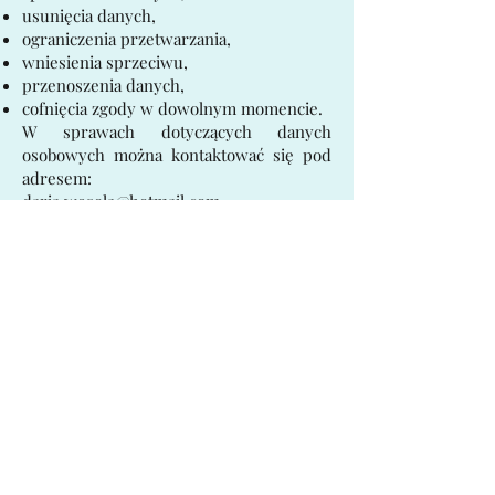
usunięcia danych,
ograniczenia przetwarzania,
wniesienia sprzeciwu,
przenoszenia danych,
cofnięcia zgody w dowolnym momencie.
W sprawach dotyczących danych
osobowych można kontaktować się pod
adresem:
daria.wesola@hotmail.com
Prawo wniesienia skargi
Osobie, której dane dotyczą, przysługuje
prawo wniesienia skargi do Prezesa
Urzędu Ochrony Danych Osobowych.
Pliki cookies
Strona może wykorzystywać pliki cookies
niezbędne do prawidłowego działania
serwisu oraz cookies związane z analizą
ruchu na stronie.
Użytkownik może zarządzać
ustawieniami cookies za pomocą
ustawień swojej przeglądarki